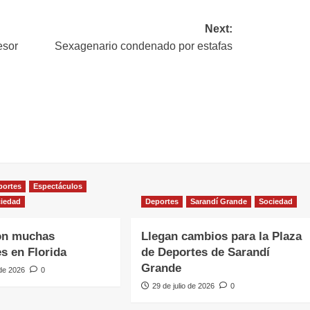
Next:
esor
Sexagenario condenado por estafas
portes
Espectáculos
iedad
Deportes
Sarandí Grande
Sociedad
on muchas
Llegan cambios para la Plaza
es en Florida
de Deportes de Sarandí
Grande
 de 2026
0
29 de julio de 2026
0