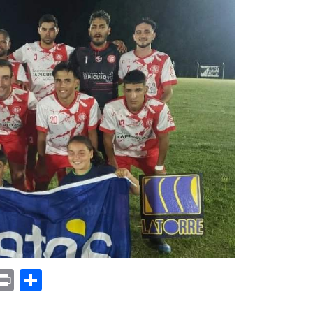
p
am
il
opy
Print
Compartir
ink