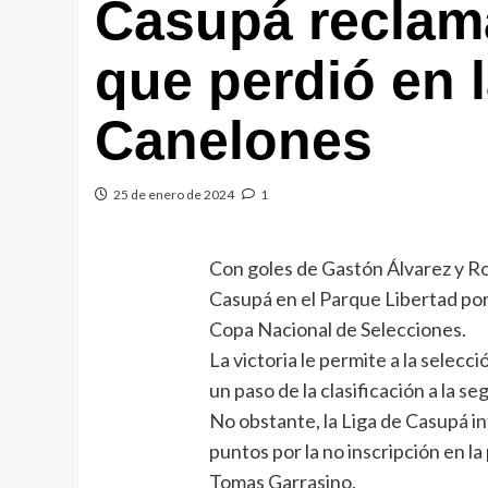
Casupá reclam
que perdió en 
Canelones
25 de enero de 2024
1
Con goles de Gastón Álvarez y Ro
Casupá en el Parque Libertad por 
Copa Nacional de Selecciones.
La victoria le permite a la selecc
un paso de la clasificación a la s
No obstante, la Liga de Casupá i
puntos por la no inscripción en la p
Tomas Garrasino.