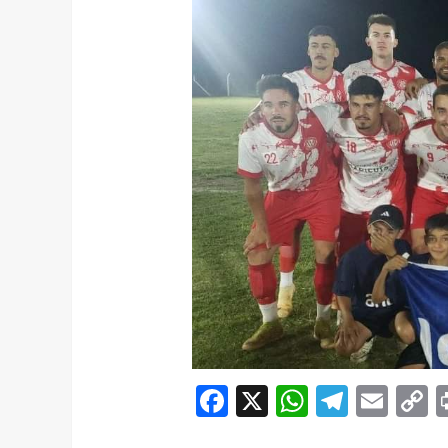
Facebook
X
WhatsAp
Telegr
Ema
C
L