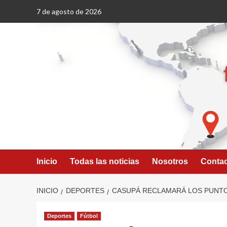
Saltar
7 de agosto de 2026
al
contenido
Inicio
Todas las noticias
Nosotros
Conta
INICIO
DEPORTES
CASUPÁ RECLAMARÁ LOS PUNTO
Deportes
Fútbol