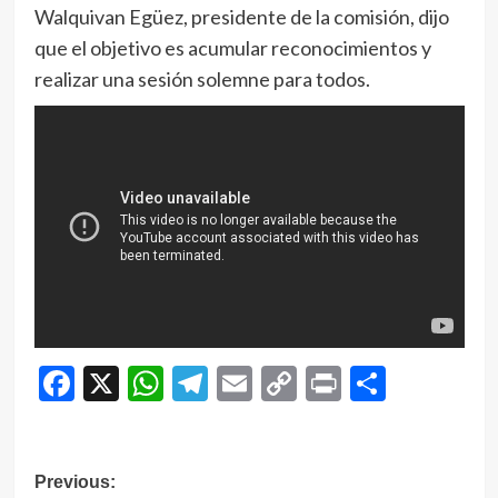
Walquivan Egüez, presidente de la comisión, dijo
que el objetivo es acumular reconocimientos y
realizar una sesión solemne para todos.
Facebook
X
WhatsApp
Telegram
Email
Copy
Print
Compar
Link
Navegación
Previous: