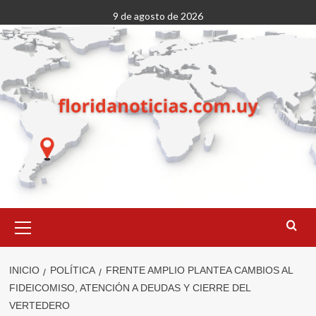
Saltar
9 de agosto de 2026
al
contenido
Menú
primario
INICIO
POLÍTICA
FRENTE AMPLIO PLANTEA CAMBIOS AL
FIDEICOMISO, ATENCIÓN A DEUDAS Y CIERRE DEL
VERTEDERO