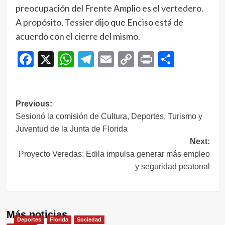
preocupación del Frente Amplio es el vertedero.
A propósito, Tessier dijo que Enciso está de
acuerdo con el cierre del mismo.
Facebook
X
WhatsApp
Telegram
Email
Copy
Print
Compar
Link
Navegación
Previous:
Sesionó la comisión de Cultura, Deportes, Turismo y
de
Juventud de la Junta de Florida
entradas
Next:
Proyecto Veredas: Edila impulsa generar más empleo
y seguridad peatonal
Más noticias
Deportes
Florida
Sociedad