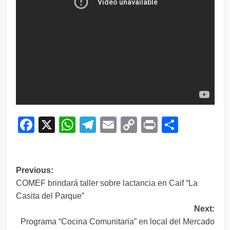
Facebook
X
WhatsApp
Telegram
Email
Copy
Print
Compar
Link
Navegación
Previous:
COMEF brindará taller sobre lactancia en Caif “La
de
Casita del Parque”
entradas
Next:
Programa “Cocina Comunitaria” en local del Mercado