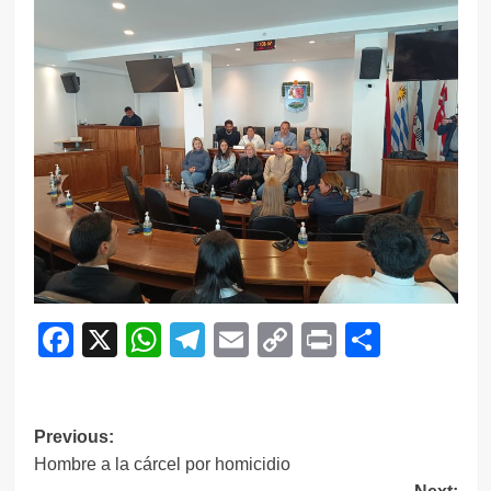
Facebook
X
WhatsApp
Telegram
Email
Copy
Print
Compar
Link
Navegación
Previous:
Hombre a la cárcel por homicidio
de