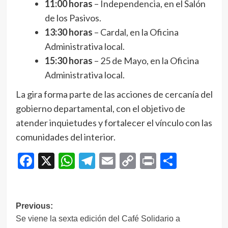
11:00 horas
– Independencia, en el Salón
de los Pasivos.
13:30 horas
– Cardal, en la Oficina
Administrativa local.
15:30 horas
– 25 de Mayo, en la Oficina
Administrativa local.
La gira forma parte de las acciones de cercanía del
gobierno departamental, con el objetivo de
atender inquietudes y fortalecer el vínculo con las
comunidades del interior.
Facebook
X
WhatsApp
Telegram
Email
Copy
Print
Compar
Link
Navegación
Previous:
Se viene la sexta edición del Café Solidario a
de