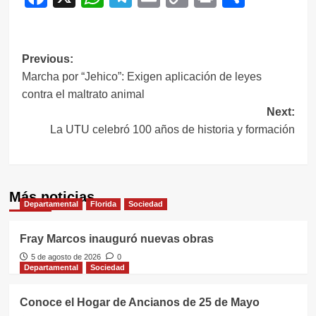
Link
Navegación
Previous:
Marcha por “Jehico”: Exigen aplicación de leyes
de
contra el maltrato animal
entradas
Next:
La UTU celebró 100 años de historia y formación
Más noticias
Departamental
Florida
Sociedad
Fray Marcos inauguró nuevas obras
5 de agosto de 2026
0
Departamental
Sociedad
Conoce el Hogar de Ancianos de 25 de Mayo