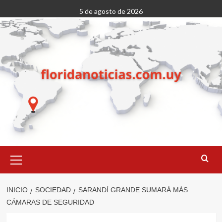
Saltar
5 de agosto de 2026
al
contenido
Menú
primario
INICIO
SOCIEDAD
SARANDÍ GRANDE SUMARÁ MÁS
CÁMARAS DE SEGURIDAD