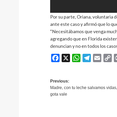
Por su parte, Oriana, voluntaria d
ante este caso y afirmó que lo que
“Necesitábamos que venga mucha g
agregando que en Florida existen
denuncian y no en todos los casos
Facebook
X
WhatsAp
Telegr
Ema
C
L
Navegación
Previous:
Madre, con tu leche salvamos vidas
de
gota vale
entradas