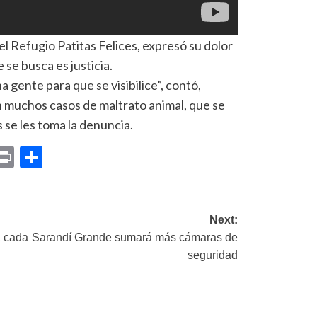
el Refugio Patitas Felices, expresó su dolor
 se busca es justicia.
ente para que se visibilice”, contó,
 muchos casos de maltrato animal, que se
 se les toma la denuncia.
p
am
il
opy
Print
Compartir
ink
Next:
, cada
Sarandí Grande sumará más cámaras de
seguridad