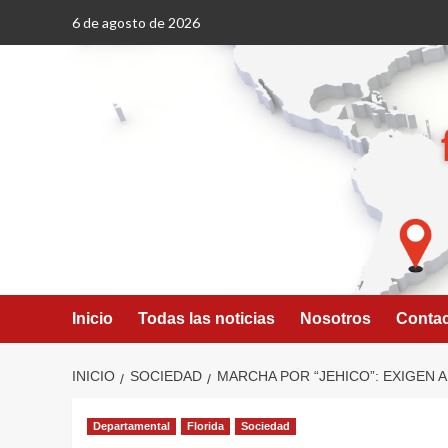
Saltar
6 de agosto de 2026
al
contenido
Inicio
Todas las noticias
Nosotros
Conta
INICIO
SOCIEDAD
MARCHA POR “JEHICO”: EXIGEN 
Departamental
Florida
Sociedad