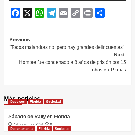
Facebook
X
WhatsApp
Telegram
Email
Copy
Print
Compar
Link
Navegación
Previous:
“Todos malandras no, pero hay grandes delincuentes”
de
Next:
entradas
Hombre fue condenado a 3 años de prisión por 15
robos en 19 días
Más noticias
Deportes
Florida
Sociedad
Sábado de Rally en Florida
7 de agosto de 2026
0
Departamental
Florida
Sociedad