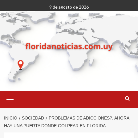
Saltar
9 de agosto de 2026
al
contenido
Menú
primario
INICIO
SOCIEDAD
PROBLEMAS DE ADICCIONES?, AHORA
HAY UNA PUERTA DONDE GOLPEAR EN FLORIDA