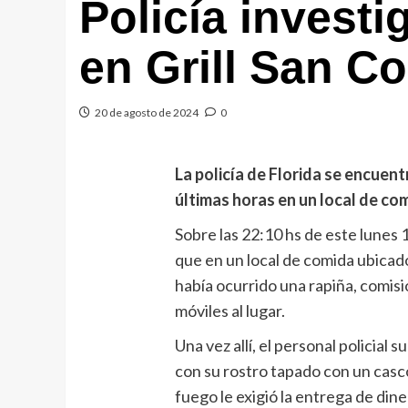
Policía investi
en Grill San C
20 de agosto de 2024
0
La policía de Florida se encuent
últimas horas en un local de com
Sobre las 22:10 hs de este lunes 
que en un local de comida ubicado
había ocurrido una rapiña, comi
móviles al lugar.
Una vez allí, el personal policia
con su rostro tapado con un cas
fuego le exigió la entrega de dine