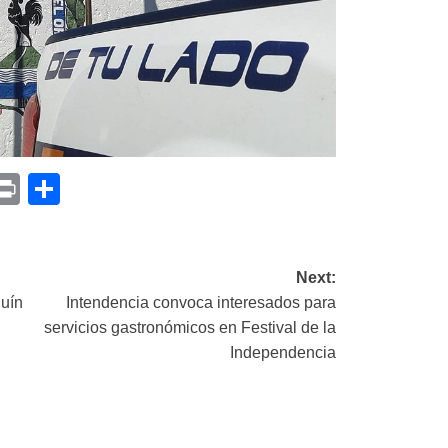
p
am
il
opy
Print
Compartir
ink
Next:
uín
Intendencia convoca interesados para
servicios gastronómicos en Festival de la
Independencia