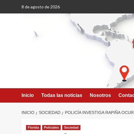
Saltar
8 de agosto de 2026
al
contenido
Inicio
Todas las noticias
Nosotros
Conta
INICIO
SOCIEDAD
POLICÍA INVESTIGA RAPIÑA OCU
Florida
Policiales
Sociedad