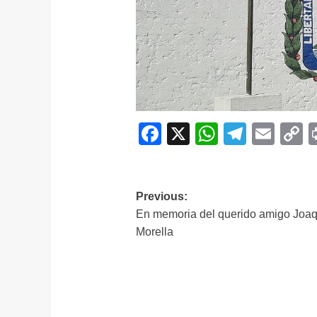
Facebook
X
WhatsAp
Telegr
Ema
C
L
Navegación
Previous:
En memoria del querido amigo Joaq
de
Morella
entradas