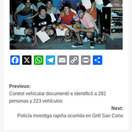
Facebook
X
WhatsApp
Telegram
Email
Copy
Print
Compar
Link
Navegación
Previous:
Control vehicular documentó e identificó a 282
de
personas y 223 vehículos
entradas
Next:
Policía investiga rapiña ocurrida en Grill San Cono