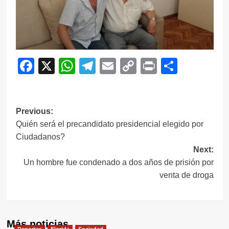
Facebook
X
WhatsApp
Telegram
Email
Copy
Print
Compar
Link
Navegación
Previous:
Quién será el precandidato presidencial elegido por
de
Ciudadanos?
entradas
Next:
Un hombre fue condenado a dos años de prisión por
venta de droga
Más noticias