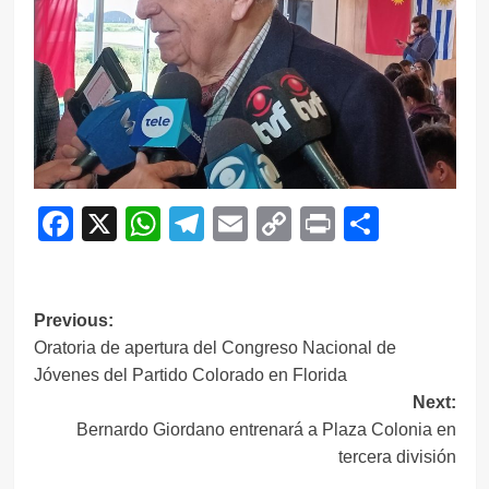
Facebook
X
WhatsApp
Telegram
Email
Copy
Print
Compar
Link
Navegación
Previous:
Oratoria de apertura del Congreso Nacional de
de
Jóvenes del Partido Colorado en Florida
entradas
Next:
Bernardo Giordano entrenará a Plaza Colonia en
tercera división