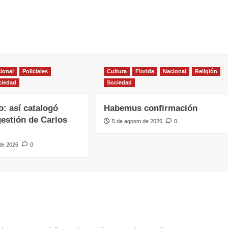
ional
Policiales
Cultura
Florida
Nacional
Religión
ciedad
Sociedad
o: así catalogó
Habemus confirmación
gestión de Carlos
5 de agosto de 2026
0
 de 2026
0