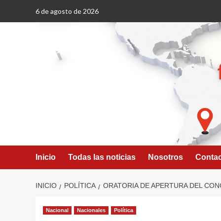
Saltar
6 de agosto de 2026
al
contenido
Inicio
Todas las noticias
Nosotros
Conta
INICIO
POLÍTICA
ORATORIA DE APERTURA DEL CON
Nacional
Nacionales
Política