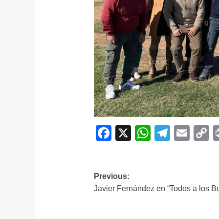
Facebook
X
WhatsAp
Telegr
Ema
C
L
Navegación
Previous:
Javier Fernández en “Todos a los Bo
de
entradas