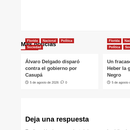
Florida
Nacional
Política
Florida
Nac
Más noticias
Sociedad
Política
So
Álvaro Delgado disparó
Un fracas
contra el gobierno por
Heber la 
Casupá
Negro
5 de agosto de 2026
0
5 de agosto
Deja una respuesta