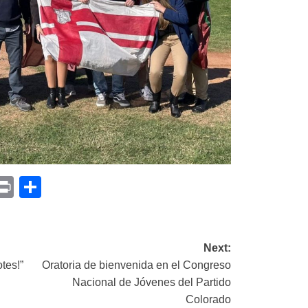
p
am
il
opy
Print
Compartir
ink
Next:
tes!”
Oratoria de bienvenida en el Congreso
Nacional de Jóvenes del Partido
Colorado