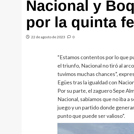
Nacional y Boq
por la quinta f
22 de agosto de 2023
0
“Estamos contentos por lo que p
el triunfo, Nacional no tiró al arc
tuvimos muchas chances”, expres
Egües tras la igualdad con Nacion
Por su parte, el zaguero Sepe Al
Nacional, sabíamos que no iba a s
juego y un partido donde genera
punto que puede ser valioso”.