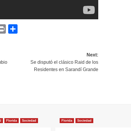
p
am
il
opy
Print
Compartir
ink
Next:
mbio
Se disputó el clásico Raid de los
Residentes en Sarandí Grande
l
Florida
Sociedad
Florida
Sociedad