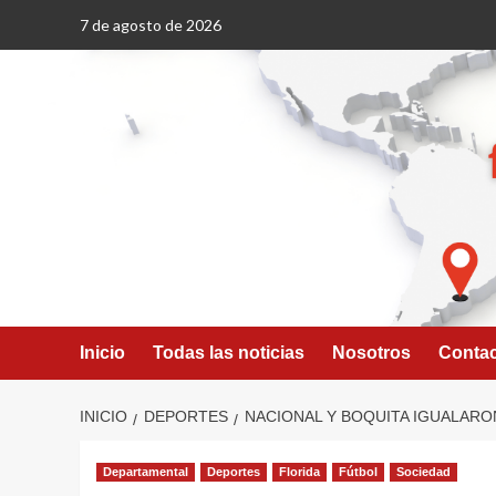
Saltar
7 de agosto de 2026
al
contenido
Inicio
Todas las noticias
Nosotros
Conta
INICIO
DEPORTES
NACIONAL Y BOQUITA IGUALARON
Departamental
Deportes
Florida
Fútbol
Sociedad