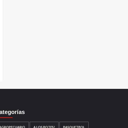
ategorías
AGROPECUARIO
A LOS BOTES!
BASQUETBOL