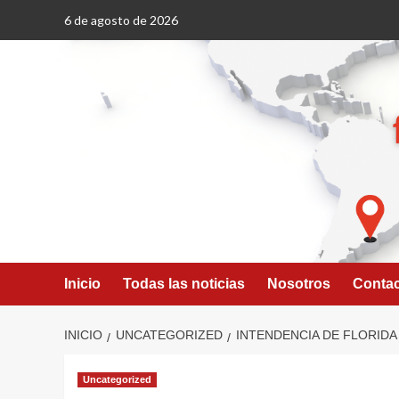
Saltar
6 de agosto de 2026
al
contenido
Inicio
Todas las noticias
Nosotros
Conta
INICIO
UNCATEGORIZED
INTENDENCIA DE FLORID
Uncategorized