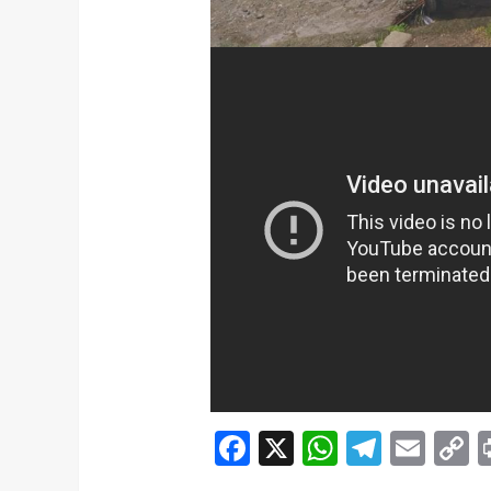
Facebook
X
WhatsAp
Telegr
Ema
C
L