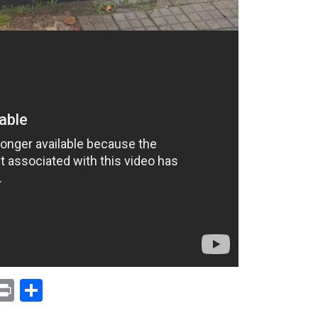
p
am
il
opy
Print
Compartir
ink