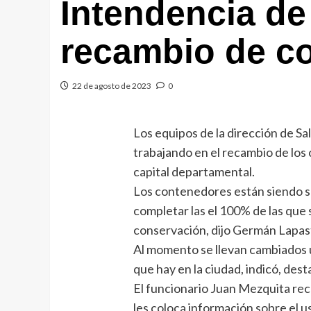
Intendencia de 
recambio de c
22 de agosto de 2023
0
Los equipos de la dirección de S
trabajando en el recambio de los
capital departamental.
Los contenedores están siendo s
completar las el 100% de las que
conservación, dijo Germán Lapast
Al momento se llevan cambiados 
que hay en la ciudad, indicó, dest
El funcionario Juan Mezquita rec
les coloca información sobre el