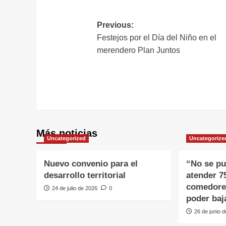
Navegación
Previous:
Festejos por el Día del Niño en el
de
merendero Plan Juntos
entradas
Más noticias
Uncategorized
Uncategorize
Nuevo convenio para el
“No se pu
desarrollo territorial
atender 7
comedore
24 de julio de 2026
0
poder baj
26 de junio 