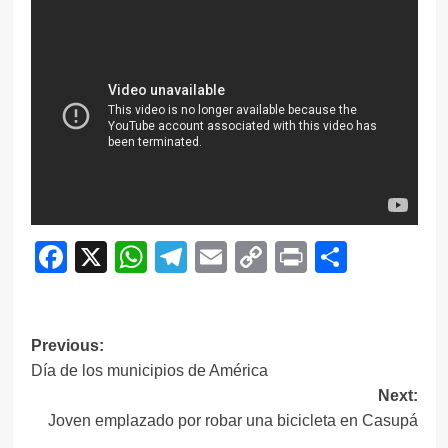
Facebook
X
WhatsApp
Telegram
Email
Copy
Print
Compar
Link
Navegación
Previous:
Día de los municipios de América
de
Next:
entradas
Joven emplazado por robar una bicicleta en Casupá