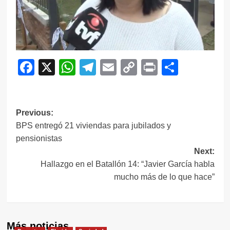
Facebook
X
WhatsApp
Telegram
Email
Copy
Print
Compar
Link
Navegación
Previous:
BPS entregó 21 viviendas para jubilados y
de
pensionistas
entradas
Next:
Hallazgo en el Batallón 14: “Javier García habla
mucho más de lo que hace”
Más noticias