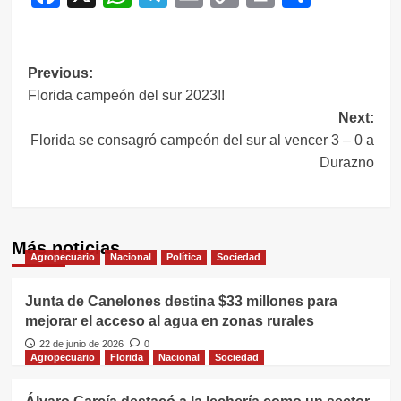
Link
Navegación
Previous:
Florida campeón del sur 2023!!
de
Next:
entradas
Florida se consagró campeón del sur al vencer 3 – 0 a
Durazno
Más noticias
Agropecuario
Nacional
Política
Sociedad
Junta de Canelones destina $33 millones para
mejorar el acceso al agua en zonas rurales
22 de junio de 2026
0
Agropecuario
Florida
Nacional
Sociedad