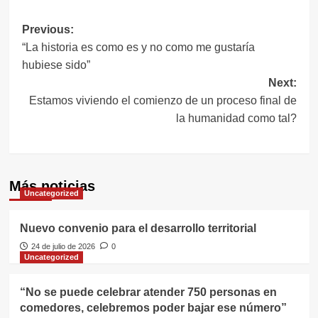
Navegación
Previous:
“La historia es como es y no como me gustaría
de
hubiese sido”
entradas
Next:
Estamos viviendo el comienzo de un proceso final de
la humanidad como tal?
Más noticias
Uncategorized
Nuevo convenio para el desarrollo territorial
24 de julio de 2026
0
Uncategorized
“No se puede celebrar atender 750 personas en
comedores, celebremos poder bajar ese número”