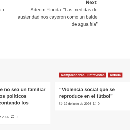
Next:
lub
Adeom Florida: “Las medidas de
austeridad nos cayeron como un balde
de agua fría”
Rompecabezas - Entrevistas
Tertulia
e no sea un familiar
“Violencia social que se
los políticos
reproduce en el fútbol”
contando los
19 de junio de 2026
0
de 2026
0