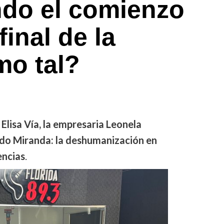
ndo el comienzo
inal de la
o tal?
lisa Vía, la empresaria Leonela
rdo Miranda: la deshumanización en
encias
.