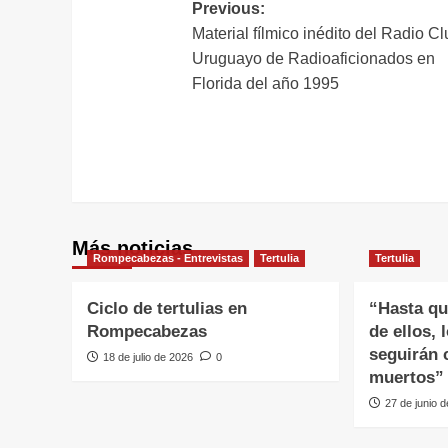
Navegación
Previous:
Material fílmico inédito del Radio C
de
Uruguayo de Radioaficionados en
entradas
Florida del año 1995
Más noticias
Rompecabezas - Entrevistas
Tertulia
Tertulia
Ciclo de tertulias en
“Hasta qu
Rompecabezas
de ellos, 
seguirán 
18 de julio de 2026
0
muertos”
27 de junio 