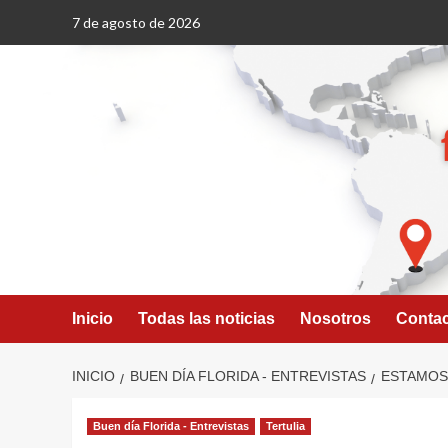
Saltar
7 de agosto de 2026
al
contenido
Inicio
Todas las noticias
Nosotros
Conta
INICIO
BUEN DÍA FLORIDA - ENTREVISTAS
ESTAMOS 
Buen día Florida - Entrevistas
Tertulia