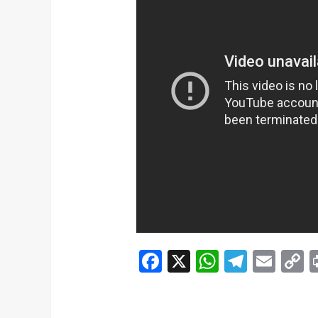
Facebook
X
WhatsAp
Telegr
Ema
C
L