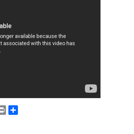
p
am
il
opy
Print
Compartir
ink