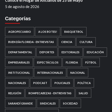
Conoce el Hogar de Ancianos de 25 de Mayo
5 de agosto de 2026
Categorías
AGROPECUARIO
A LOS BOTES!
BASQUETBOL
BUEN DÍA FLORIDA - ENTREVISTAS
CIENCIA
CULTURA
DEPARTAMENTAL
DEPORTES
EDITORIALES
EDUCACIÓN
EMPRESARIALES
ESPECTÁCULOS
FLORIDA
FÚTBOL
INSTITUCIONAL
INTERNACIONALES
NACIONAL
NACIONALES
PODCAST
POLICIALES
POLÍTICA
RELIGIÓN
ROMPECABEZAS - ENTREVISTAS
SALUD
SARANDÍ GRANDE
SINDICALES
SOCIEDAD