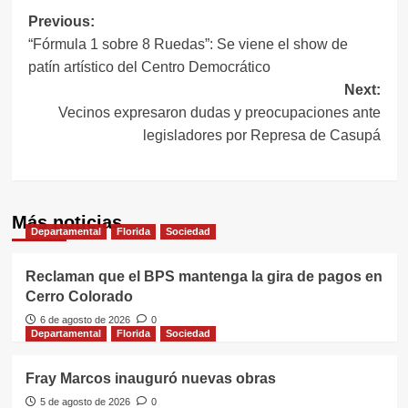
Navegación
Previous:
“Fórmula 1 sobre 8 Ruedas”: Se viene el show de
de
patín artístico del Centro Democrático
entradas
Next:
Vecinos expresaron dudas y preocupaciones ante
legisladores por Represa de Casupá
Más noticias
Departamental
Florida
Sociedad
Reclaman que el BPS mantenga la gira de pagos en
Cerro Colorado
6 de agosto de 2026
0
Departamental
Florida
Sociedad
Fray Marcos inauguró nuevas obras
5 de agosto de 2026
0