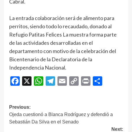
Cabral.
La entrada colaboración será de alimento para
perritos, siendo todo lo recaudado, donado al
Refugio Patitas Felices La muestra forma parte
de las actividades desarrolladas en el
departamento con motivo de la celebración del
Bicentenario de la Declaratoria de la
Independencia Nacional.
Facebook
X
WhatsApp
Telegram
Email
Copy
Print
Compar
Link
Navegación
Previous:
Ojeda cuestionó a Blanca Rodríguez y defendió a
de
Sebastián Da Silva en el Senado
entradas
Next: