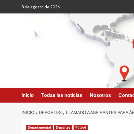
Saltar
8 de agosto de 2026
al
contenido
Inicio
Todas las noticias
Nosotros
Conta
INICIO
DEPORTES
LLAMADO A ASPIRANTES PARA Á
Departamental
Deportes
Fútbol