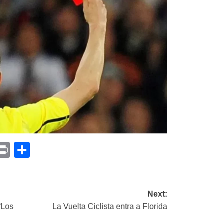
p
am
il
opy
Print
Compartir
ink
Next:
“Los
La Vuelta Ciclista entra a Florida