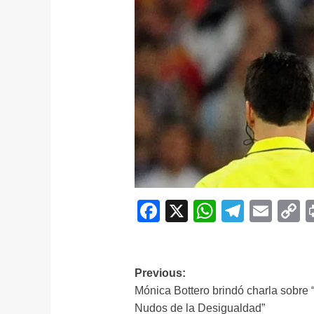
Facebook
X
WhatsAp
Telegr
Ema
C
L
Navegación
Previous:
Mónica Bottero brindó charla sobre 
de
Nudos de la Desigualdad”