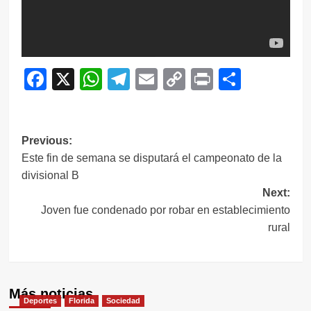
Facebook
X
WhatsApp
Telegram
Email
Copy
Print
Compar
Link
Navegación
Previous:
Este fin de semana se disputará el campeonato de la
de
divisional B
entradas
Next:
Joven fue condenado por robar en establecimiento
rural
Más noticias
Deportes
Florida
Sociedad