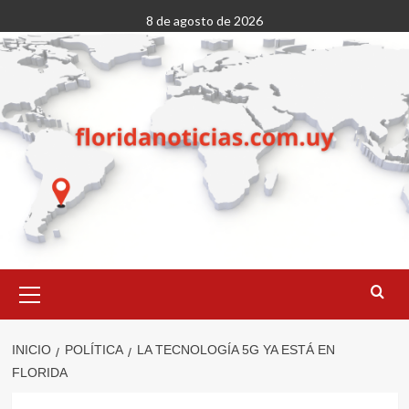
Saltar
8 de agosto de 2026
al
contenido
Menú
primario
INICIO
POLÍTICA
LA TECNOLOGÍA 5G YA ESTÁ EN
FLORIDA