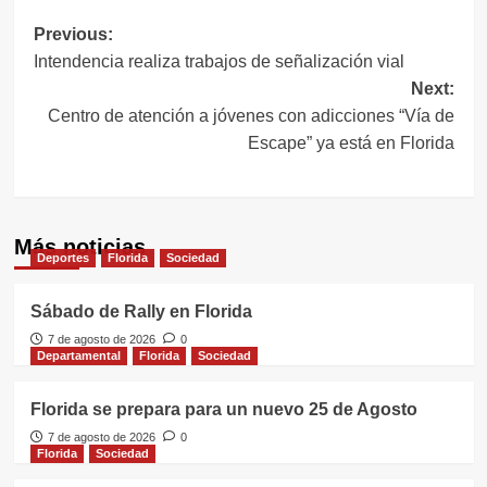
Navegación
Previous:
Intendencia realiza trabajos de señalización vial
de
Next:
entradas
Centro de atención a jóvenes con adicciones “Vía de
Escape” ya está en Florida
Más noticias
Deportes
Florida
Sociedad
Sábado de Rally en Florida
7 de agosto de 2026
0
Departamental
Florida
Sociedad
Florida se prepara para un nuevo 25 de Agosto
7 de agosto de 2026
0
Florida
Sociedad