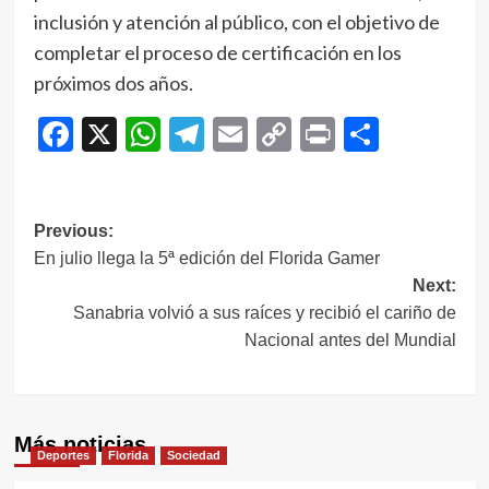
inclusión y atención al público, con el objetivo de
completar el proceso de certificación en los
próximos dos años.
Facebook
X
WhatsApp
Telegram
Email
Copy
Print
Compar
Link
Navegación
Previous:
En julio llega la 5ª edición del Florida Gamer
de
Next:
entradas
Sanabria volvió a sus raíces y recibió el cariño de
Nacional antes del Mundial
Más noticias
Deportes
Florida
Sociedad