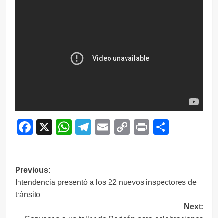
Facebook
X
WhatsApp
Telegram
Email
Copy
Print
Compar
Link
Navegación
Previous:
Intendencia presentó a los 22 nuevos inspectores de
de
tránsito
entradas
Next: