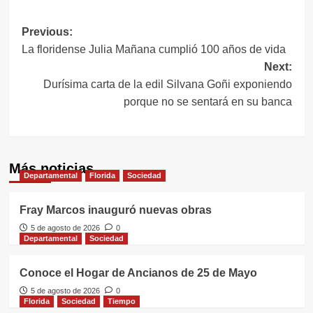
Navegación
Previous:
La floridense Julia Mañana cumplió 100 años de vida
de
Next:
entradas
Durísima carta de la edil Silvana Goñi exponiendo
porque no se sentará en su banca
Más noticias
Departamental
Florida
Sociedad
Fray Marcos inauguró nuevas obras
5 de agosto de 2026
0
Departamental
Sociedad
Conoce el Hogar de Ancianos de 25 de Mayo
5 de agosto de 2026
0
Florida
Sociedad
Tiempo