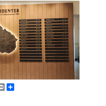
p
am
il
opy
Print
Compartir
ink