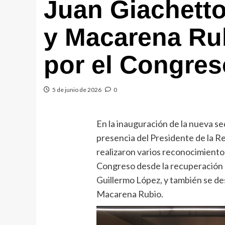
Juan Giachetto
y Macarena Ru
por el Congres
5 de junio de 2026
0
En la inauguración de la nueva s
presencia del Presidente de la Re
realizaron varios reconocimientos
Congreso desde la recuperación 
Guillermo López, y también se des
Macarena Rubio.