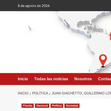
Saltar
8 de agosto de 2026
al
contenido
Inicio
Todas las noticias
Nosotros
Conta
INICIO
POLÍTICA
JUAN GIACHETTO, GUILLERMO L
Florida
Nacional
Política
Sociedad