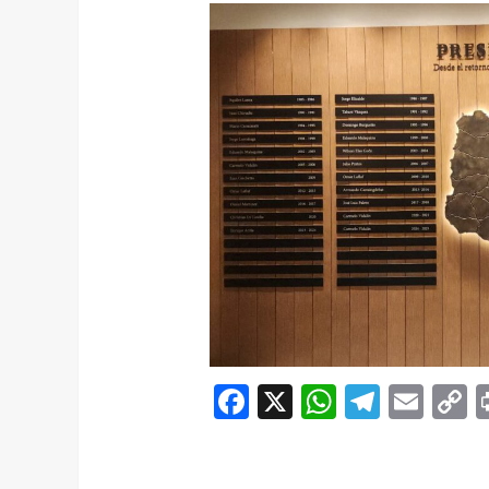
Facebook
X
WhatsAp
Telegr
Ema
C
L