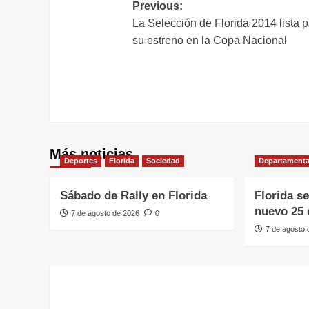
Navegación
Previous:
La Selección de Florida 2014 lista 
de
su estreno en la Copa Nacional
entradas
Más noticias
Deportes
Florida
Sociedad
Departamenta
Sábado de Rally en Florida
Florida s
nuevo 25 
7 de agosto de 2026
0
7 de agosto