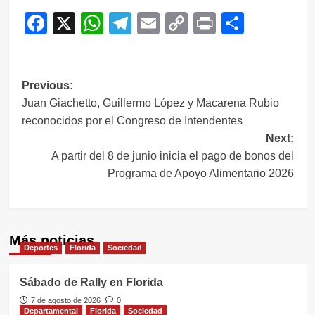
Facebook
X
WhatsApp
Telegram
Email
Copy
Print
Compar
Link
Navegación
Previous:
Juan Giachetto, Guillermo López y Macarena Rubio
de
reconocidos por el Congreso de Intendentes
entradas
Next:
A partir del 8 de junio inicia el pago de bonos del
Programa de Apoyo Alimentario 2026
Más noticias
Deportes
Florida
Sociedad
Sábado de Rally en Florida
7 de agosto de 2026
0
Departamental
Florida
Sociedad