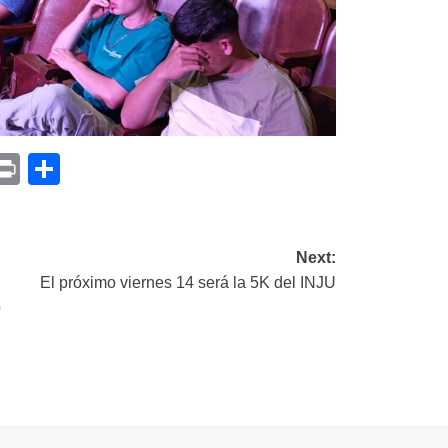
p
am
il
opy
Print
Compartir
ink
Next:
El próximo viernes 14 será la 5K del INJU
p