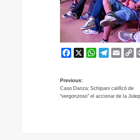
Facebook
X
WhatsAp
Telegr
Ema
C
L
Navegación
Previous:
Caso Danza: Schipani calificó de
de
“vergonzoso” el accionar de la Jute
entradas