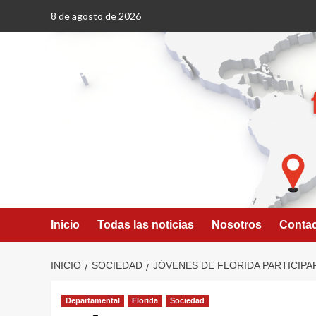
Saltar
8 de agosto de 2026
al
contenido
Inicio
Todas las noticias
Nosotros
Conta
INICIO
SOCIEDAD
JÓVENES DE FLORIDA PARTICIPA
Departamental
Florida
Sociedad