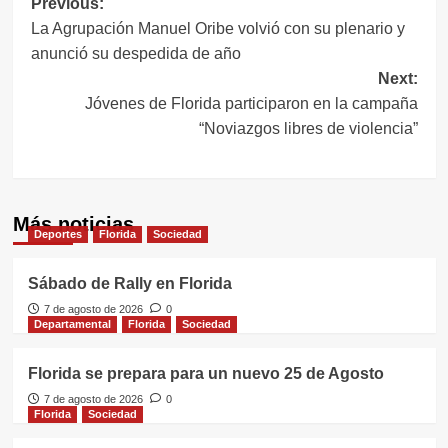
Navegación
Previous:
La Agrupación Manuel Oribe volvió con su plenario y
de
anunció su despedida de año
entradas
Next:
Jóvenes de Florida participaron en la campaña
“Noviazgos libres de violencia”
Más noticias
Deportes
Florida
Sociedad
Sábado de Rally en Florida
7 de agosto de 2026
0
Departamental
Florida
Sociedad
Florida se prepara para un nuevo 25 de Agosto
7 de agosto de 2026
0
Florida
Sociedad