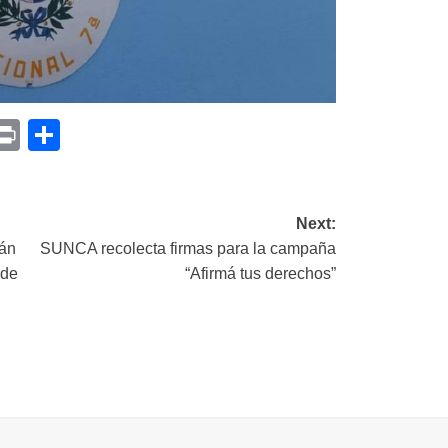
p
am
il
opy
Print
Compartir
ink
Next:
rán
SUNCA recolecta firmas para la campaña
 de
“Afirmá tus derechos”