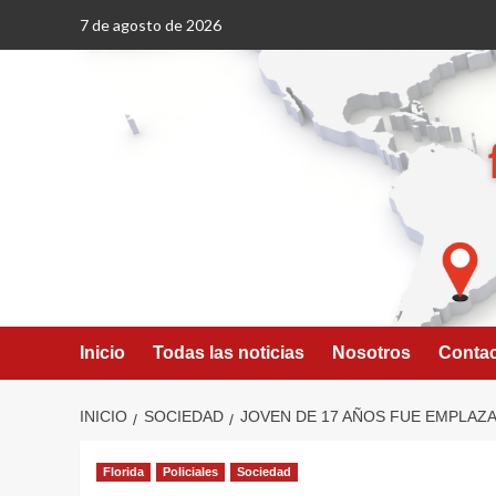
Saltar
7 de agosto de 2026
al
contenido
Inicio
Todas las noticias
Nosotros
Conta
INICIO
SOCIEDAD
JOVEN DE 17 AÑOS FUE EMPLAZ
Florida
Policiales
Sociedad