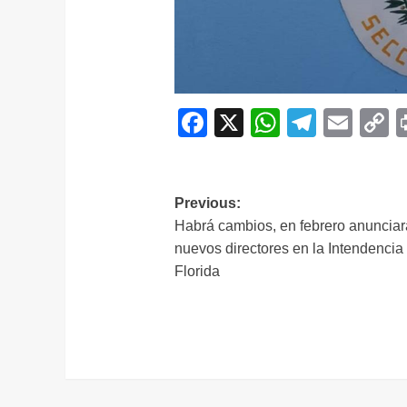
Facebook
X
WhatsAp
Telegr
Ema
C
L
Navegación
Previous:
Habrá cambios, en febrero anuncia
de
nuevos directores en la Intendencia
entradas
Florida