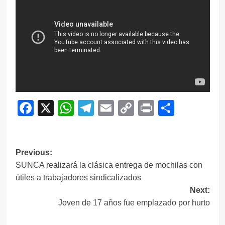
Facebook
X
WhatsApp
Telegram
Email
Copy
Print
Compar
Link
Navegación
Previous:
SUNCA realizará la clásica entrega de mochilas con
de
útiles a trabajadores sindicalizados
entradas
Next:
Joven de 17 años fue emplazado por hurto