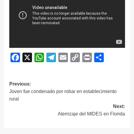
Facebook
X
WhatsApp
Telegram
Email
Copy
Print
Compar
Link
Navegación
Previous:
Joven fue condenado por robar en establecimiento
de
rural
entradas
Next:
Aterrizaje del MIDES en Florida