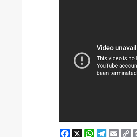
Facebook
X
WhatsAp
Telegr
Ema
C