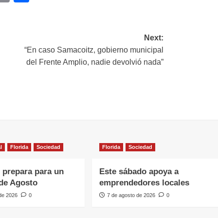
ink
Next:
“En caso Samacoitz, gobierno municipal
del Frente Amplio, nadie devolvió nada”
l
Florida
Sociedad
Florida
Sociedad
e prepara para un
Este sábado apoya a
de Agosto
emprendedores locales
 de 2026
0
7 de agosto de 2026
0