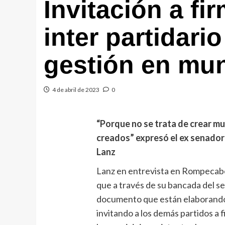
Invitación a f
inter partidari
gestión en mun
4 de abril de 2023
0
“Porque no se trata de crear mu
creados” expresó el ex senado
Lanz
Lanz en entrevista en Rompecabe
que a través de su bancada del 
documento que están elaborando
invitando a los demás partidos a 