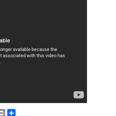
p
am
il
opy
Print
Compartir