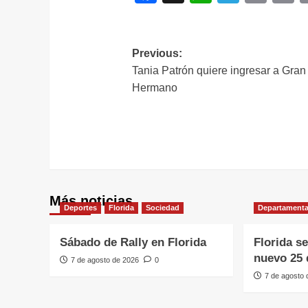
L
Navegación
Previous:
Tania Patrón quiere ingresar a Gran
de
Hermano
entradas
Más noticias
Deportes
Florida
Sociedad
Departamenta
Sábado de Rally en Florida
Florida s
nuevo 25 
7 de agosto de 2026
0
7 de agosto