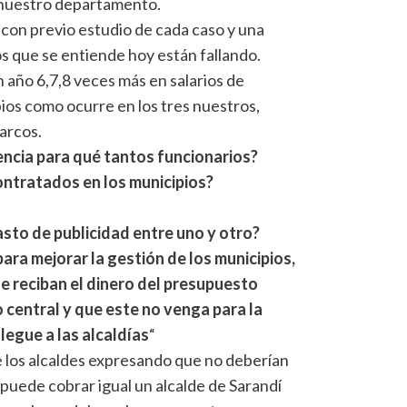
n nuestro departamento.
, con previo estudio de cada caso y una
 que se entiende hoy están fallando.
 año 6,7,8 veces más en salarios de
ios como ocurre en los tres nuestros,
arcos.
ndencia para qué tantos funcionarios?
ontratados en los municipios?
sto de publicidad entre uno y otro?
ra mejorar la gestión de los municipios,
e reciban el dinero del presupuesto
 central y que este no venga para la
legue a las alcaldías
“
de los alcaldes expresando que no deberían
puede cobrar igual un alcalde de Sarandí