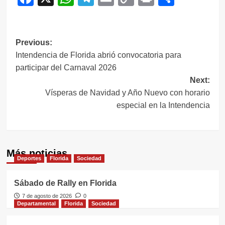
Link
Navegación
Previous:
Intendencia de Florida abrió convocatoria para
de
participar del Carnaval 2026
entradas
Next:
Vísperas de Navidad y Año Nuevo con horario
especial en la Intendencia
Más noticias
Deportes
Florida
Sociedad
Sábado de Rally en Florida
7 de agosto de 2026
0
Departamental
Florida
Sociedad