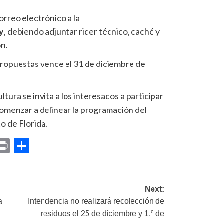
orreo electrónico a la
y
, debiendo adjuntar rider técnico, caché y
ón.
 propuestas vence el 31 de diciembre de
tura se invita a los interesados a participar
comenzar a delinear la programación del
o de Florida.
p
am
il
opy
Print
Compartir
ink
Next:
a
Intendencia no realizará recolección de
residuos el 25 de diciembre y 1.º de