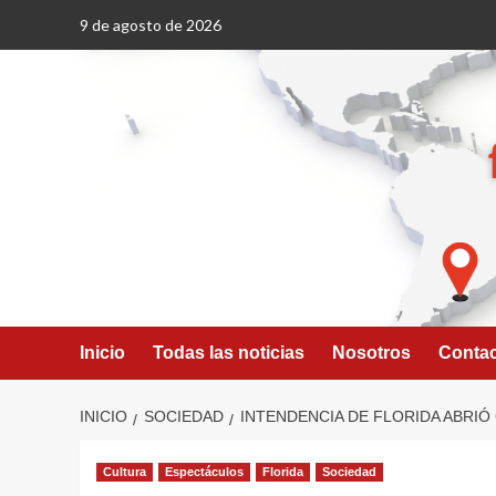
Saltar
9 de agosto de 2026
al
contenido
Inicio
Todas las noticias
Nosotros
Conta
INICIO
SOCIEDAD
INTENDENCIA DE FLORIDA ABRIÓ
Cultura
Espectáculos
Florida
Sociedad