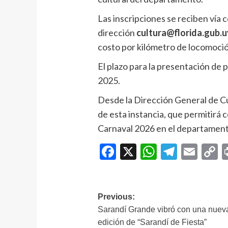
Las inscripciones se reciben vía c
dirección
cultura@florida.gub.u
costo por kilómetro de locomoci
El plazo para la presentación de
2025.
Desde la Dirección General de Cul
de esta instancia, que permitirá 
Carnaval 2026 en el departament
Facebook
X
WhatsAp
Telegr
Ema
C
L
Navegación
Previous:
Sarandí Grande vibró con una nuev
de
edición de “Sarandí de Fiesta”