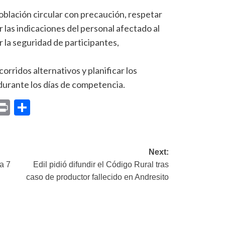
población circular con precaución, respetar
r las indicaciones del personal afectado al
r la seguridad de participantes,
rridos alternativos y planificar los
durante los días de competencia.
p
am
il
opy
Print
Compartir
ink
Next:
a 7
Edil pidió difundir el Código Rural tras
caso de productor fallecido en Andresito