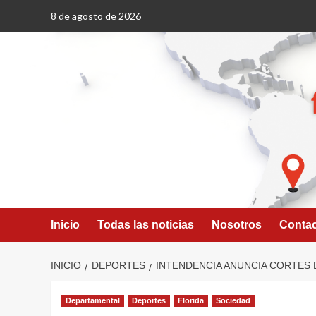
Saltar
8 de agosto de 2026
al
contenido
Inicio
Todas las noticias
Nosotros
Conta
INICIO
DEPORTES
INTENDENCIA ANUNCIA CORTES D
Departamental
Deportes
Florida
Sociedad