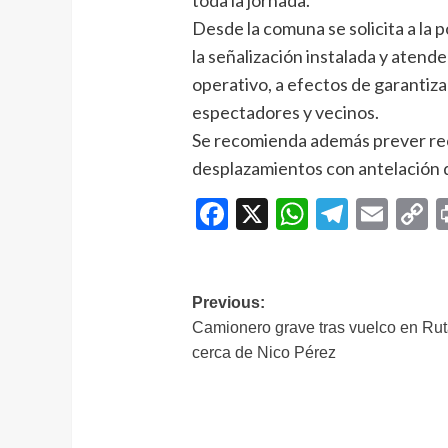
toda la jornada.
Desde la comuna se solicita a la 
la señalización instalada y atende
operativo, a efectos de garantiza
espectadores y vecinos.
Se recomienda además prever reco
desplazamientos con antelación 
Facebook
X
WhatsAp
Telegr
Ema
C
L
Navegación
Previous:
Camionero grave tras vuelco en Rut
de
cerca de Nico Pérez
entradas