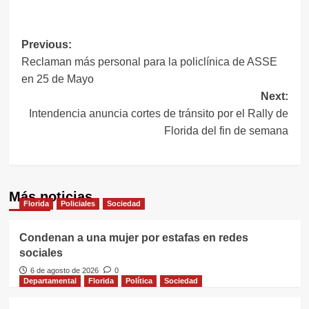
Link
Navegación
Previous:
Reclaman más personal para la policlínica de ASSE
de
en 25 de Mayo
entradas
Next:
Intendencia anuncia cortes de tránsito por el Rally de
Florida del fin de semana
Más noticias
Florida
Policiales
Sociedad
Condenan a una mujer por estafas en redes
sociales
6 de agosto de 2026
0
Departamental
Florida
Política
Sociedad