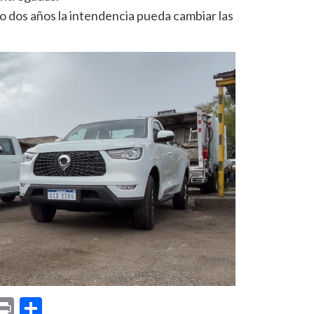
 dos años la intendencia pueda cambiar las
p
am
il
opy
Print
Compartir