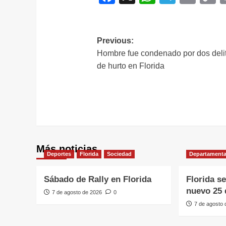
L
Navegación
Previous:
Hombre fue condenado por dos deli
de
de hurto en Florida
entradas
Más noticias
Deportes
Florida
Sociedad
Departamenta
Sábado de Rally en Florida
Florida s
nuevo 25 
7 de agosto de 2026
0
7 de agosto