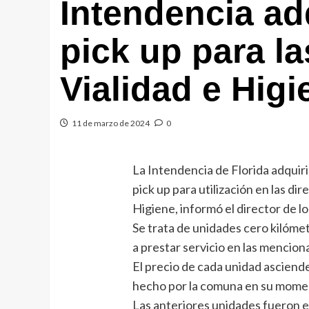
Intendencia ad
pick up para la
Vialidad e Higi
11 de marzo de 2024
0
La Intendencia de Florida adquiri
pick up para utilización en las di
Higiene, informó el director de l
Se trata de unidades cero kilóm
a prestar servicio en las mencion
El precio de cada unidad asciend
hecho por la comuna en su moment
Las anteriores unidades fueron 