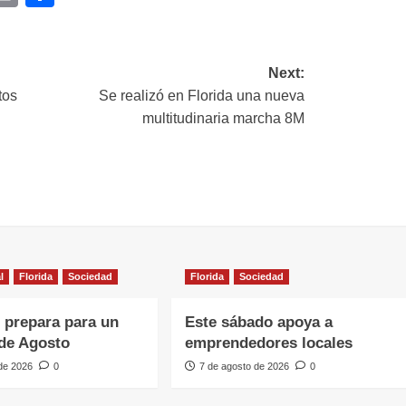
ink
Next:
tos
Se realizó en Florida una nueva
multitudinaria marcha 8M
l
Florida
Sociedad
Florida
Sociedad
e prepara para un
Este sábado apoya a
de Agosto
emprendedores locales
 de 2026
0
7 de agosto de 2026
0