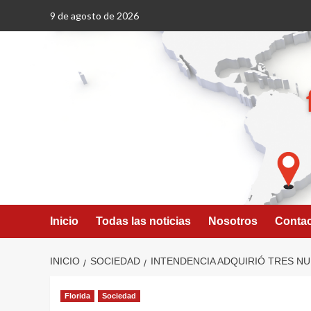
Saltar
9 de agosto de 2026
al
contenido
Inicio
Todas las noticias
Nosotros
Conta
INICIO
SOCIEDAD
INTENDENCIA ADQUIRIÓ TRES NUE
Florida
Sociedad