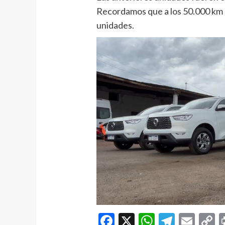
Recordamos que a los 50.000 km o
unidades.
Facebook
X
WhatsAp
Telegr
Ema
C