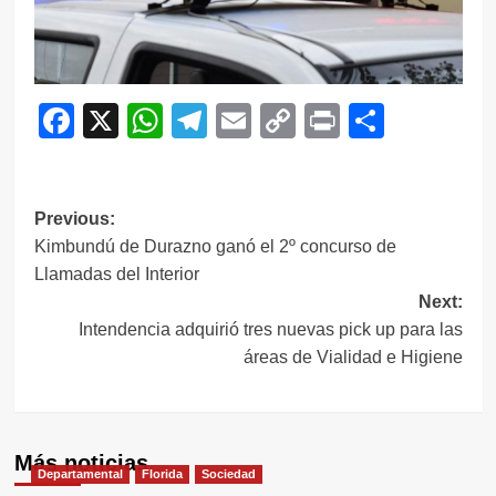
Facebook
X
WhatsApp
Telegram
Email
Copy
Print
Compar
Link
Navegación
Previous:
Kimbundú de Durazno ganó el 2º concurso de
de
Llamadas del Interior
entradas
Next:
Intendencia adquirió tres nuevas pick up para las
áreas de Vialidad e Higiene
Más noticias
Departamental
Florida
Sociedad