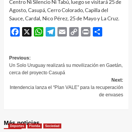
Centro Ni Silencio Ni Tabú, luego se visitará 25 de
Agosto, Casupá, Cerro Colorado, Capilla del
Sauce, Cardal, Nico Pérez, 25 de Mayo y La Cruz.
Facebook
X
WhatsApp
Telegram
Email
Copy
Print
Compar
Link
Navegación
Previous:
Un Solo Uruguay realizará su movilización en Gaetán,
de
cerca del proyecto Casupá
entradas
Next:
Intendencia lanza el “Plan VALE” para la recuperación
de envases
Más noticias
Deportes
Florida
Sociedad