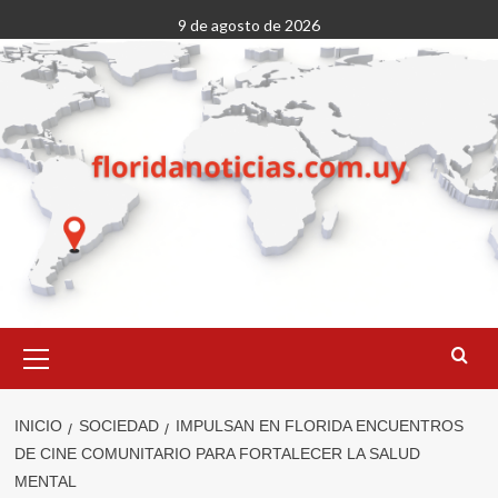
Saltar
9 de agosto de 2026
al
contenido
Menú
primario
INICIO
SOCIEDAD
IMPULSAN EN FLORIDA ENCUENTROS
DE CINE COMUNITARIO PARA FORTALECER LA SALUD
MENTAL