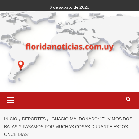
Saltar
9 de agosto de 2026
al
contenido
Menú
primario
INICIO
DEPORTES
IGNACIO MALDONADO: “TUVIMOS DOS
BAJAS Y PASAMOS POR MUCHAS COSAS DURANTE ESTOS
ONCE DÍAS”