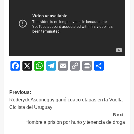
Facebook
X
WhatsApp
Telegram
Email
Copy
Print
Compar
Link
Navegación
Previous:
Roderyck Asconeguy ganó cuatro etapas en la Vuelta
de
Ciclista del Uruguay
entradas
Next:
Hombre a prisión por hurto y tenencia de droga