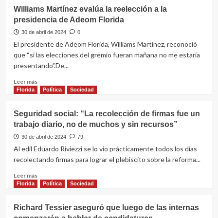
Williams Martínez evalúa la reelección a la
presidencia de Adeom Florida
30 de abril de 2024
0
El presidente de Adeom Florida, Williams Martínez, reconoció
que “si las elecciones del gremio fueran mañana no me estaría
presentando”.De...
Leer
Leer más
más
Florida
Política
Sociedad
sobre
Williams
Seguridad social: “La recolección de firmas fue un
Martínez
trabajo diario, no de muchos y sin recursos”
evalúa
la
30 de abril de 2024
79
reelección
Al edil Eduardo Riviezzi se lo vio prácticamente todos los días
a
recolectando firmas para lograr el plebiscito sobre la reforma...
la
presidencia
Leer
Leer más
de
más
Florida
Política
Sociedad
Adeom
sobre
Florida
Seguridad
Richard Tessier aseguró que luego de las internas
social: