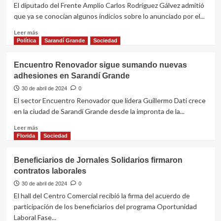
Grande
El diputado del Frente Amplio Carlos Rodríguez Gálvez admitió
el
que ya se conocían algunos indicios sobre lo anunciado por el...
mountain
bike
Leer
Leer más
a
más
Política
Sarandí Grande
Sociedad
beneficio
sobre
del
“Pepe
Encuentro Renovador sigue sumando nuevas
Centro
lo
adhesiones en Sarandí Grande
de
plantea
Equinoterapia
con
30 de abril de 2024
0
esa
El sector Encuentro Renovador que lidera Guillermo Dati crece
naturalidad
en la ciudad de Sarandí Grande desde la impronta de la...
de
lo
Leer
Leer más
que
más
Florida
Sociedad
es
sobre
el
Encuentro
Beneficiarios de Jornales Solidarios firmaron
transcurrir
Renovador
contratos laborales
de
sigue
la
sumando
30 de abril de 2024
0
vida”
nuevas
El hall del Centro Comercial recibió la firma del acuerdo de
adhesiones
participación de los beneficiarios del programa Oportunidad
en
Laboral Fase...
Sarandí