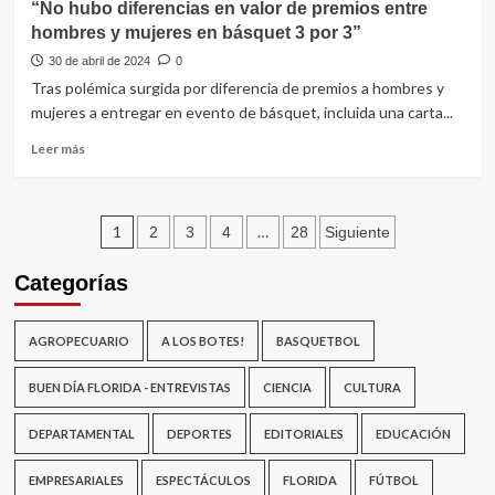
“No hubo diferencias en valor de premios entre
Mujica
hombres y mujeres en básquet 3 por 3”
es
referencia
30 de abril de 2024
0
mundial
Tras polémica surgida por diferencia de premios a hombres y
de
mujeres a entregar en evento de básquet, incluida una carta...
la
paz”
Leer
Leer más
más
sobre
“No
Paginación
hubo
1
…
2
3
4
28
Siguiente
diferencias
de
en
Categorías
valor
entradas
de
premios
AGROPECUARIO
A LOS BOTES!
BASQUETBOL
entre
hombres
BUEN DÍA FLORIDA - ENTREVISTAS
CIENCIA
CULTURA
y
mujeres
DEPARTAMENTAL
DEPORTES
EDITORIALES
EDUCACIÓN
en
básquet
EMPRESARIALES
3
ESPECTÁCULOS
FLORIDA
FÚTBOL