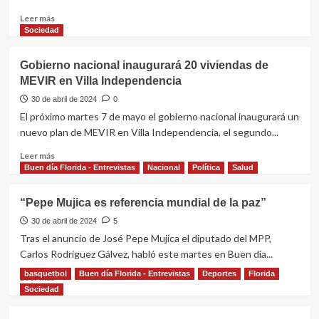
Grande
Leer
Leer más
más
Sociedad
sobre
Beneficiarios
Gobierno nacional inaugurará 20 viviendas de
de
MEVIR en Villa Independencia
Jornales
Solidarios
30 de abril de 2024
0
firmaron
El próximo martes 7 de mayo el gobierno nacional inaugurará un
contratos
nuevo plan de MEVIR en Villa Independencia, el segundo...
laborales
Leer
Leer más
más
Buen día Florida - Entrevistas
Nacional
Política
Salud
sobre
Gobierno
“Pepe Mujica es referencia mundial de la paz”
nacional
inaugurará
30 de abril de 2024
5
20
Tras el anuncio de José Pepe Mujica el diputado del MPP,
viviendas
Carlos Rodríguez Gálvez, habló este martes en Buen día...
de
basquetbol
Buen día Florida - Entrevistas
Deportes
Florida
MEVIR
Leer
Leer más
en
más
Sociedad
Villa
sobre
Independencia
“Pepe