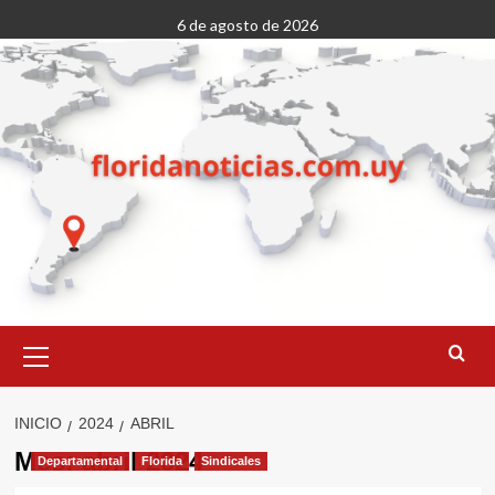
Saltar
6 de agosto de 2026
al
contenido
Menú
primario
INICIO
2024
ABRIL
Mes:
abril 2024
Departamental
Florida
Sindicales