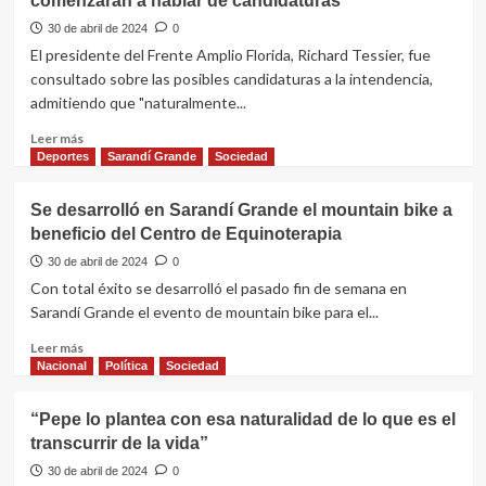
comenzarán a hablar de candidaturas
“La
recolección
30 de abril de 2024
0
de
El presidente del Frente Amplio Florida, Richard Tessier, fue
firmas
consultado sobre las posibles candidaturas a la intendencia,
fue
admitiendo que "naturalmente...
un
trabajo
Leer
Leer más
diario,
más
Deportes
Sarandí Grande
Sociedad
no
sobre
de
Richard
Se desarrolló en Sarandí Grande el mountain bike a
muchos
Tessier
y
beneficio del Centro de Equinoterapia
aseguró
sin
que
30 de abril de 2024
0
recursos”
luego
Con total éxito se desarrolló el pasado fin de semana en
de
Sarandí Grande el evento de mountain bike para el...
las
internas
Leer
Leer más
comenzarán
más
Nacional
Política
Sociedad
a
sobre
hablar
Se
“Pepe lo plantea con esa naturalidad de lo que es el
de
desarrolló
transcurrir de la vida”
candidaturas
en
Sarandí
30 de abril de 2024
0