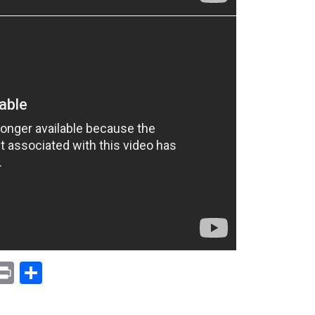
p
am
il
opy
Print
Compartir
ink