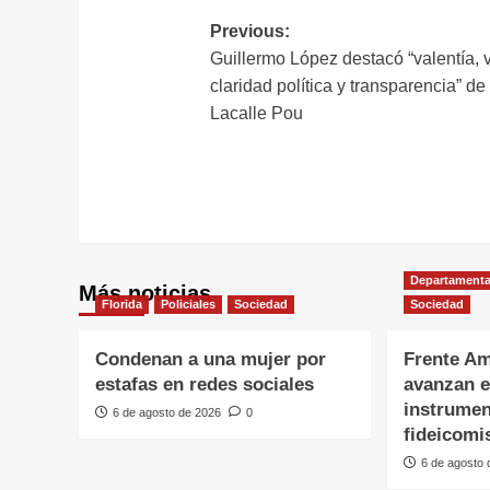
Navegación
Previous:
Guillermo López destacó “valentía, v
de
claridad política y transparencia” de
entradas
Lacalle Pou
Departamenta
Más noticias
Florida
Policiales
Sociedad
Sociedad
Condenan a una mujer por
Frente Am
estafas en redes sociales
avanzan e
instrumen
6 de agosto de 2026
0
fideicomi
6 de agosto