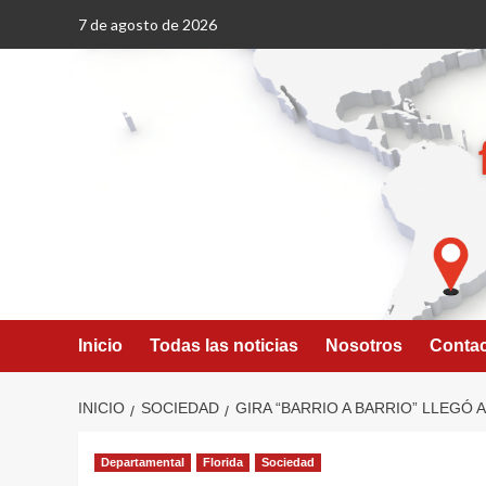
Saltar
7 de agosto de 2026
al
contenido
Inicio
Todas las noticias
Nosotros
Conta
INICIO
SOCIEDAD
GIRA “BARRIO A BARRIO” LLEGÓ 
Departamental
Florida
Sociedad