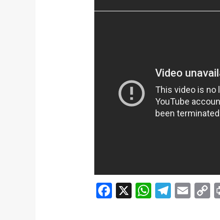
Facebook
X
WhatsAp
Telegr
Ema
C
L