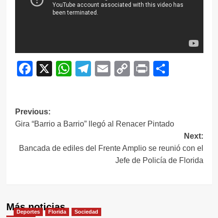
Facebook
X
WhatsApp
Telegram
Email
Copy
Print
Compar
Link
Navegación
Previous:
Gira “Barrio a Barrio” llegó al Renacer Pintado
de
Next:
entradas
Bancada de ediles del Frente Amplio se reunió con el
Jefe de Policía de Florida
Más noticias
Deportes
Florida
Sociedad