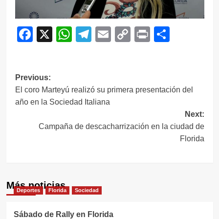
Facebook
X
WhatsApp
Telegram
Email
Copy
Print
Compar
Link
Navegación
Previous:
El coro Marteyú realizó su primera presentación del
de
año en la Sociedad Italiana
entradas
Next:
Campaña de descacharrización en la ciudad de
Florida
Más noticias
Deportes
Florida
Sociedad
Sábado de Rally en Florida