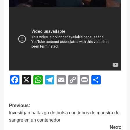
Facebook
X
WhatsApp
Telegram
Email
Copy
Print
Compar
Link
Navegación
Previous:
Investigan hallazgo de bolsa con tubos de muestra de
de
sangre en un contenedor
entradas
Next: