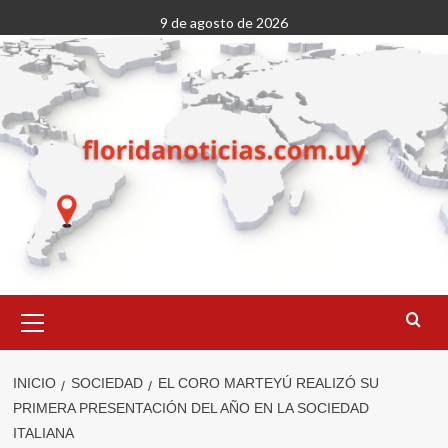
Saltar
9 de agosto de 2026
al
contenido
Menú
primario
INICIO
SOCIEDAD
EL CORO MARTEYÚ REALIZÓ SU
PRIMERA PRESENTACIÓN DEL AÑO EN LA SOCIEDAD
ITALIANA